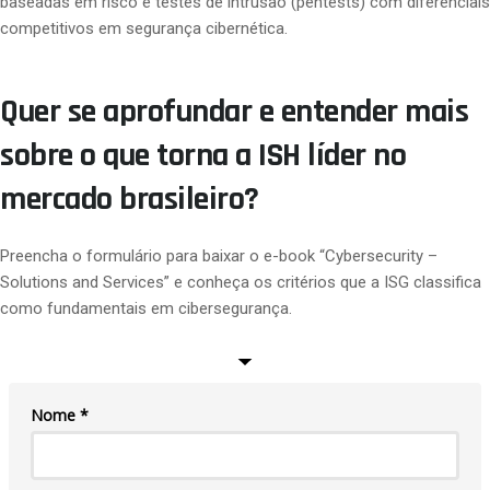
baseadas em risco e testes de intrusão (
pentests
) com diferenciais
competitivos em segurança cibernética.
Quer se aprofundar e entender mais
sobre o que torna a ISH líder no
mercado brasileiro?
Preencha o formulário para baixar o e-book “
Cybersecurity
–
Solutions
and
Services
” e
conheça os critérios
que a ISG classifica
como fundamenta
is
em cibersegurança.