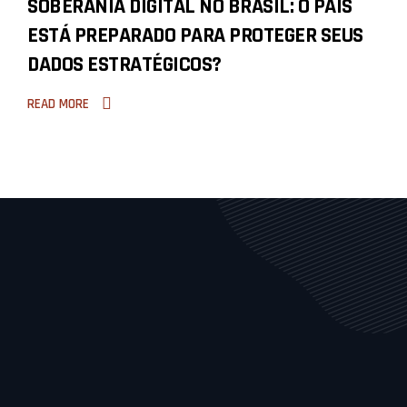
SOBERANIA DIGITAL NO BRASIL: O PAÍS
C
ESTÁ PREPARADO PARA PROTEGER SEUS
R
DADOS ESTRATÉGICOS?
R
I
READ MORE
R