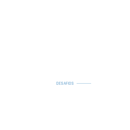
DESAFIOS
NÓS CONHECEMOS OS
DESAFIOS DAS EMPRESAS