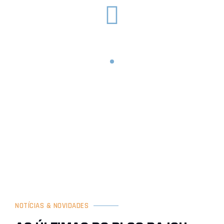
LEGISLAÇÃO
É preciso obedecer às leis específicas de proteção de
dados
NOTÍCIAS & NOVIDADES