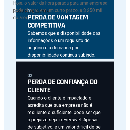
Hoje, o valor da hora parada para uma empresa
pode chegar, em um curto prazo, a $ 250 mil
01
ISSO REPRESENTA
PERDA DE VANTAGEM
dólares.
COMPETITIVA
Sabemos que a disponibilidade das
informações é um requisito de
negócio e a demanda por
disponibilidade continua subindo.
02
PERDA DE CONFIANÇA DO
CLIENTE
Quando o cliente é impactado e
acredita que sua empresa não é
resiliente o suficiente, pode ser que
o prejuízo seja irreversível. Apesar
de subjetivo, é um valor difícil de se