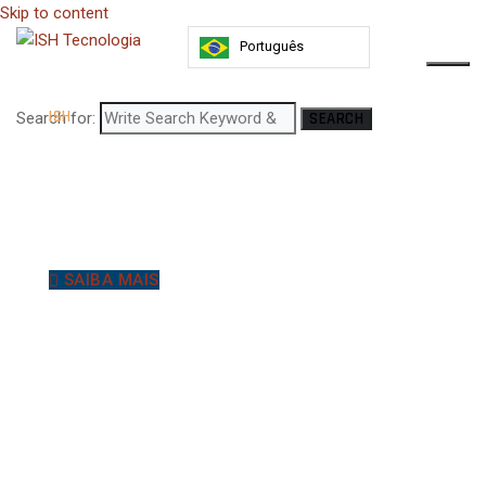
Skip to content
Português
ISH
Search for:
SEARCH
NUVEM
Soluções de computação em nuvem e
terceirização de Data Center de uma forma
segura, escalável e sob demanda.
SAIBA MAIS