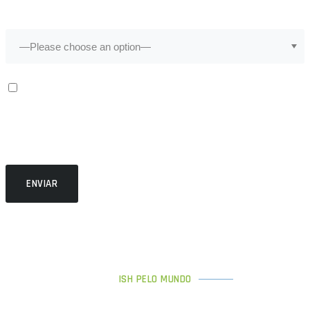
Como você conheceu a ISH?
Eu concordo em receber comunicações.
Ao informar meus dados, eu concordo com a
Política de
Privacidade.
Prometemos não utilizar suas informações de contato para
enviar qualquer tipo de SPAM.
ISH PELO MUNDO