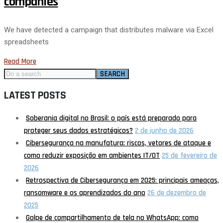
companies
We have detected a campaign that distributes malware via Excel
spreadsheets
Read More
SEARCH
LATEST POSTS
Soberania digital no Brasil: o país está preparado para
proteger seus dados estratégicos?
2 de junho de 2026
Cibersegurança na manufatura: riscos, vetores de ataque e
como reduzir exposição em ambientes IT/OT
25 de fevereiro de
2026
Retrospectiva de Cibersegurança em 2025: principais ameaças,
ransomware e os aprendizados do ano
26 de dezembro de
2025
Golpe de compartilhamento de tela no WhatsApp: como