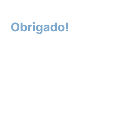
Obrigado!
Em breve um de nossos
especialistas entrará em
contato com você por e-mail
ou telefone.
O nosso negócio é segurança da informação,
infraestrutura de TI e computação em nuvem. Somos
destaque no setor de segurança da informação, e no
cenário corporativo, como uma marca empregadora.