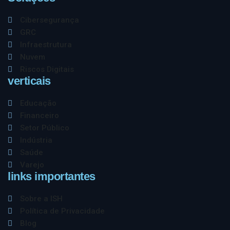
Cibersegurança
GRC
Infraestrutura
Nuvem
Riscos Digitais
verticais
Educação
Financeiro
Setor Público
Indústria
Saúde
Varejo
links importantes
Sobre a ISH
Política de Privacidade
Blog