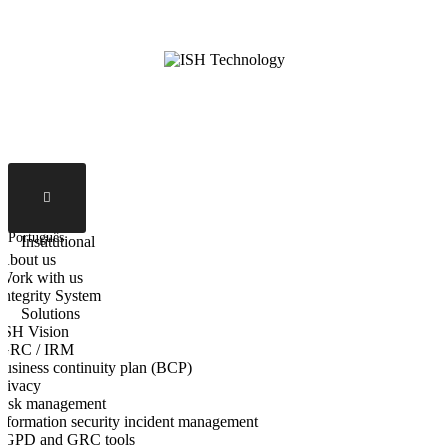
English
Português
Institutional
About us
Work with us
Integrity System
Solutions
ISH Vision
GRC / IRM
usiness continuity plan (BCP)
rivacy
Risk management
nformation security incident management
LGPD and GRC tools