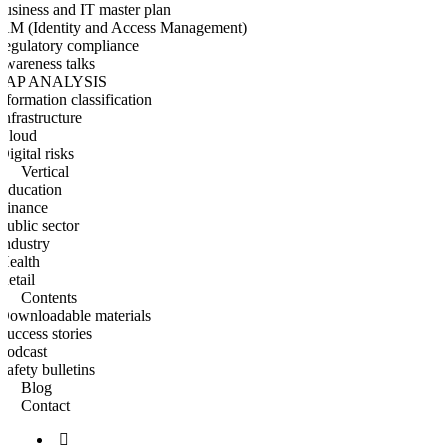
usiness and IT master plan
IAM (Identity and Access Management)
egulatory compliance
wareness talks
GAP ANALYSIS
nformation classification
Infrastructure
Cloud
Digital risks
Vertical
Education
Finance
Public sector
Industry
Health
Retail
Contents
Downloadable materials
Success stories
Podcast
Safety bulletins
Blog
Contact