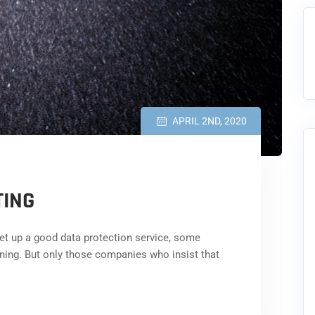
APRIL 2ND, 2020
TING
t up a good data protection service, some
nning. But only those companies who insist that