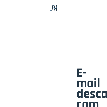
E-
mail
desc
com