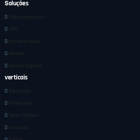
Soluções
Cibersegurança
GRC
Infraestrutura
Nuvem
Riscos Digitais
verticais
Educação
Financeiro
Setor Público
Indústria
Saúde