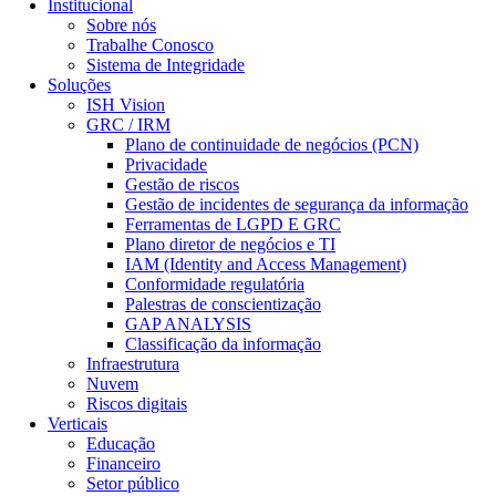
Institucional
Sobre nós
Trabalhe Conosco
Sistema de Integridade
Soluções
ISH Vision
GRC / IRM
Plano de continuidade de negócios (PCN)
Privacidade
Gestão de riscos
Gestão de incidentes de segurança da informação
Ferramentas de LGPD E GRC
Plano diretor de negócios e TI
IAM (Identity and Access Management)
Conformidade regulatória
Palestras de conscientização
GAP ANALYSIS
Classificação da informação
Infraestrutura
Nuvem
Riscos digitais
Verticais
Educação
Financeiro
Setor público