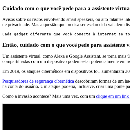
Cuidado com o que você pede para a assistente virtua
Avisos sobre os riscos envolvendo smart speakers, ou alto-falantes in
de privacidade. Mas a questão que precisa ser esclarecida vai além di
Cada gadget diferente que você conecta à internet se t
Então, cuidado com o que você pede para assistente v
Um assistente virtual, como Alexa e Google Assistant, se torna mais ú
compartilhadas com um dispositivo podem estar potencialmente em risc
Em 2019, os ataques cibernéticos em dispositivos IoT aumentaram 30
Pesquisadores de segurança cibernética
descobriram formas de um hack
na conta do usuário. Um ataque poderia, inclusive, criar uma ponte pa
Como a invasão acontece? Mais uma vez, com um
clique em um link