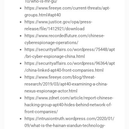
10/who-is-mr-gu/
https://www.fireeye.com/current-threats/apt-
groups.html#apt40
https://www.justice.gov/opa/press-
release/file/1412921/download
https://www.recordedfuture.com/chinese-
cyberespionage-operations/
https://securityaffairs.co/wordpress/75448/apt
/bri-cyber-espionage-china.html
https://securityaffairs.co/wordpress/96364/apt
/china-linked-apt40-front-companies.html
https://www.fireeye.com/blog/threat-
research/2019/03/apt40-examining-a-china-
nexus-espionage-actor.html
https://www.zdnet.com/article/report-chinese-
hacking-group-apt40-hides-behind-network-of-
front-companies/
https://intrusiontruth.wordpress.com/2020/01/
09/what-is-the-hainan-xiandun-technology-