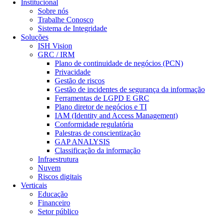
Institucional
Sobre nós
Trabalhe Conosco
Sistema de Integridade
Soluções
ISH Vision
GRC / IRM
Plano de continuidade de negócios (PCN)
Privacidade
Gestão de riscos
Gestão de incidentes de segurança da informação
Ferramentas de LGPD E GRC
Plano diretor de negócios e TI
IAM (Identity and Access Management)
Conformidade regulatória
Palestras de conscientização
GAP ANALYSIS
Classificação da informação
Infraestrutura
Nuvem
Riscos digitais
Verticais
Educação
Financeiro
Setor público