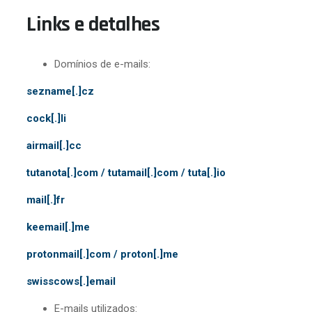
Links e detalhes
Domínios de e-mails:
sezname[.]cz
cock[.]li
airmail[.]cc
tutanota[.]com / tutamail[.]com / tuta[.]io
mail[.]fr
keemail[.]me
protonmail[.]com / proton[.]me
swisscows[.]email
E-mails utilizados: