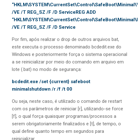
“HKLM\SYSTEM\CurrentSet\Control\SafeBoot\Minimal\
/VE /T REG_SZ /F /D ServiceREG ADD
“HKLM\SYSTEM\CurrentSet\Control\SafeBoot\Minimal
/VE /T REG_SZ /F /D Service
Por fim, após realizar o drop de outros arquivos bat,
este executa o processo denominado bcdedit.exe do
Windows e posteriormente força o sistema operacional
a se reinicializar por meio do comando em arquivo em
lote (.bat) no modo de segurança:
bcdedit.exe /set {current} safeboot
minimalshutdown /r /f /t 00
Ou seja, neste caso, é utilizado o comando de restart
com os parâmetros de reiniciar [r], utilizando-se force
[f], o qual força quaisquer programas/processos a
serem obrigatoriamente finalizados e [t], de tempo, o
qual define quanto tempo em segundos para
reinicializar.