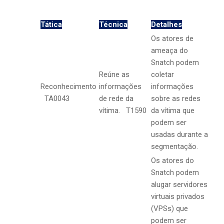
Tática
Técnica
Detalhes
Os atores de
ameaça do
Snatch podem
Reúne as
coletar
Reconhecimento
informações
informações
TA0043
de rede da
sobre as redes
vítima. T1590
da vítima que
podem ser
usadas durante a
segmentação.
Os atores do
Snatch podem
alugar servidores
virtuais privados
(VPSs) que
podem ser