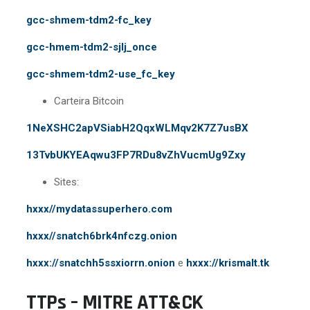
gcc-shmem-tdm2-fc_key
gcc-hmem-tdm2-sjlj_once
gcc-shmem-tdm2-use_fc_key
Carteira Bitcoin
1NeXSHC2apVSiabH2QqxWLMqv2K7Z7usBX
13TvbUKYEAqwu3FP7RDu8vZhVucmUg9Zxy
Sites:
hxxx//mydatassuperhero.com
hxxx//snatch6brk4nfczg.onion
hxxx://snatchh5ssxiorrn.onion
e
hxxx://krismalt.tk
TTPs – MITRE ATT&CK