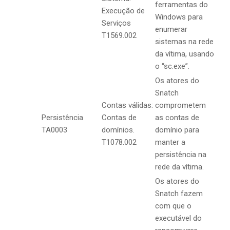
ferramentas do
Execução de
Windows para
Serviços
enumerar
T1569.002
sistemas na rede
da vítima, usando
o “sc.exe”.
Os atores do
Snatch
Contas válidas:
comprometem
Persistência
Contas de
as contas de
TA0003
domínios.
domínio para
T1078.002
manter a
persistência na
rede da vítima.
Os atores do
Snatch fazem
com que o
executável do