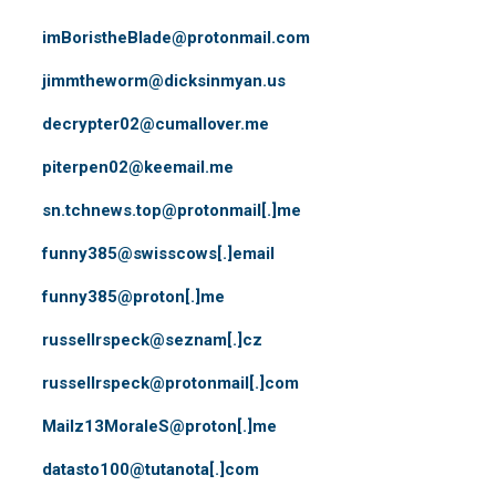
imBoristheBlade@protonmail.com
jimmtheworm@dicksinmyan.us
decrypter02@cumallover.me
piterpen02@keemail.me
sn.tchnews.top@protonmail[.]me
funny385@swisscows[.]email
funny385@proton[.]me
russellrspeck@seznam[.]cz
russellrspeck@protonmail[.]com
Mailz13MoraleS@proton[.]me
datasto100@tutanota[.]com