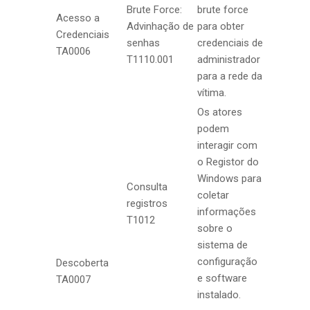
Brute Force:
brute force
Acesso a
Advinhação de
para obter
Credenciais
senhas
credenciais de
TA0006
T1110.001
administrador
para a rede da
vítima.
Os atores
podem
interagir com
o Registor do
Windows para
Consulta
coletar
registros
informações
T1012
sobre o
sistema de
configuração
Descoberta
e software
TA0007
instalado.