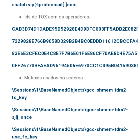
snatch.vip@protonmail[.]com
Ids de TOX com os operadores:
CAB3D74D1DADE95B52928E4D9DFC003FF5ADB2E082F
7229828E766B9058D329B2B4BC0EDDD11612CBCCFA4
83E6E3CFEC0E4C8E7F7B6E01F6E86CF70AE8D4E75A5
0FF26770BFAEAD95194506E6970CC1C395B04159038D
Mutexes criados no sistema:
\Sessions\1\BaseNamedObjects\gcc-shmem-tdm2-
fc_key
\Sessions\1\BaseNamedObjects\gcc-shmem-tdm2-
sjlj_once
\Sessions\1\BaseNamedObjects\gcc-shmem-tdm2-
use_fc_key