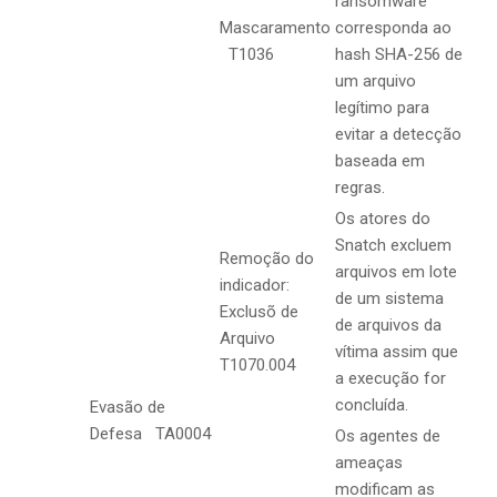
ransomware
Mascaramento
corresponda ao
T1036
hash SHA-256 de
um arquivo
legítimo para
evitar a detecção
baseada em
regras.
Os atores do
Snatch excluem
Remoção do
arquivos em lote
indicador:
de um sistema
Exclusõ de
de arquivos da
Arquivo
vítima assim que
T1070.004
a execução for
concluída.
Evasão de
Defesa TA0004
Os agentes de
ameaças
modificam as