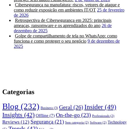
Cibersegurança na manufatura: riscos, vetores de ataque e
como reduzir exposição em ambientes IT/OT
25 de fevereiro
de 2026
Retrospectiva de Cibersegurança em 2025: principais
ameaças, ransomware e os aprendizados do ano
26 de
dezembro de 2025
Golpe de compartilhamento de tela no WhatsApp: como
funciona e como proteger o seu negócio
9 de dezembro de
2025
Categorias
Blog
(232)
Insider
(49)
Geral
(26)
Business
(3)
Insights
(42)
On-the-go
(23)
Offline
(7)
Professionals
(2)
Segurança
(21)
Reviews
(12)
Technology
Sem categoria
(2)
Software
(2)
Trends
(42)