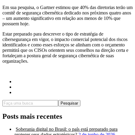
Em sua pesquisa, o Gartner estimou que 40% das diretorias terão um
comitê de segurança cibernética dedicado nos próximos quatro anos
– um aumento significativo em relação aos menos de 10% que
possuem hoje.
Estar preparado para descrever o tipo de estratégia de
cibersegurança em vigor, o impacto comercial potencial dos riscos
identificados e como esses esforços se alinham com o orçamento
permitirá que os CISOs orientem seus conselhos na direção certa e
fortaleçam a postura geral de segurança cibernética de suas
organizações.
Pesquisar
Posts mais recentes
Soberania digital no Brasil: o país está preparado para
proteger seus dados estratégicos?
2 de junho de 2026