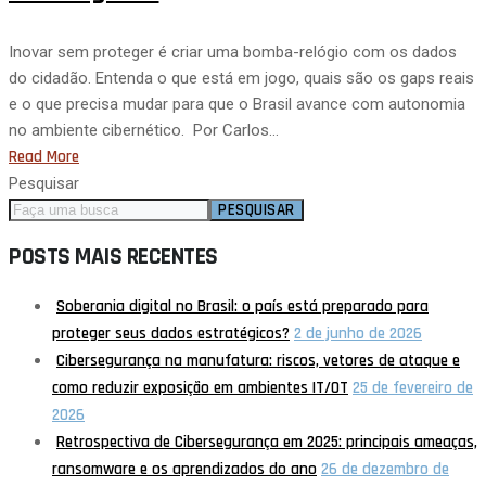
Inovar sem proteger é criar uma bomba-relógio com os dados
do cidadão. Entenda o que está em jogo, quais são os gaps reais
e o que precisa mudar para que o Brasil avance com autonomia
no ambiente cibernético. Por Carlos…
Read More
Pesquisar
PESQUISAR
POSTS MAIS RECENTES
Soberania digital no Brasil: o país está preparado para
proteger seus dados estratégicos?
2 de junho de 2026
Cibersegurança na manufatura: riscos, vetores de ataque e
como reduzir exposição em ambientes IT/OT
25 de fevereiro de
2026
Retrospectiva de Cibersegurança em 2025: principais ameaças,
ransomware e os aprendizados do ano
26 de dezembro de