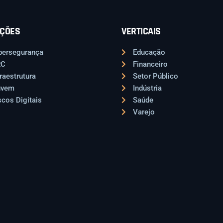
ÇÕES
VERTICAIS
bersegurança
Educação
RC
Financeiro
fraestrutura
Setor Público
uvem
Indústria
scos Digitais
Saúde
Varejo
.