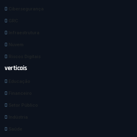
Cibersegurança
GRC
Infraestrutura
Nuvem
Riscos Digitais
verticais
Educação
Financeiro
Setor Público
Indústria
Saúde