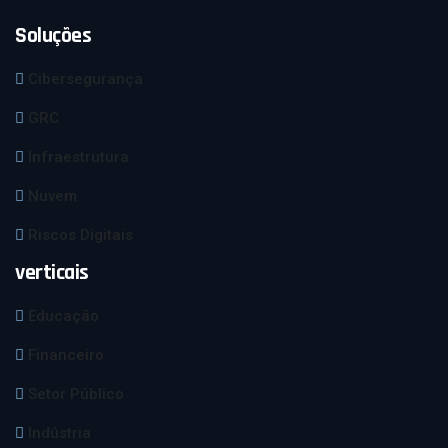
Soluções
Cibersegurança
GRC
Infraestrutura
Nuvem
Riscos Digitais
verticais
Educação
Financeiro
Setor Público
Indústria