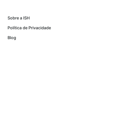
links importantes
Sobre a ISH
Política de Privacidade
Blog
Copyright © 2024
ISH Tecnologia
, All Rights
Reserved.