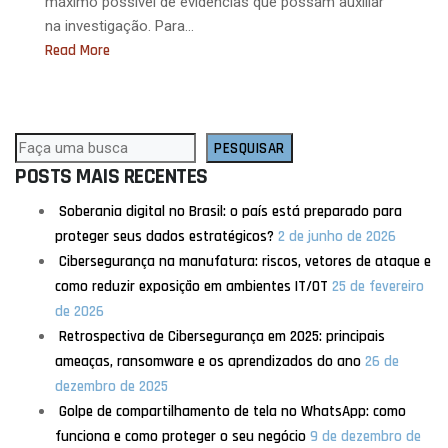
máximo possível de evidências que possam auxiliar
na investigação. Para…
Read More
P
PESQUISAR
e
POSTS MAIS RECENTES
s
Soberania digital no Brasil: o país está preparado para
q
proteger seus dados estratégicos?
2 de junho de 2026
u
Cibersegurança na manufatura: riscos, vetores de ataque e
i
como reduzir exposição em ambientes IT/OT
25 de fevereiro
s
de 2026
a
r
Retrospectiva de Cibersegurança em 2025: principais
ameaças, ransomware e os aprendizados do ano
26 de
dezembro de 2025
Golpe de compartilhamento de tela no WhatsApp: como
funciona e como proteger o seu negócio
9 de dezembro de