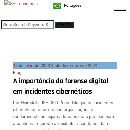
Skip
Português
to
content
SEARCH
Search
for:
19 de julho de 2023
10 de dezembro de 2024
Blog
A importância da forense digital
em incidentes cibernéticos
Por Heimdall e ISH DFIR: À medida que os incidentes
cibernéticos ocorrem nas organizações é
fundamental que sejam adotadas boas práticas para
atuação na resposta a incidente, visando coletar o