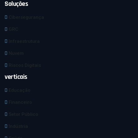
Soluções
Cibersegurança
GRC
Infraestrutura
Nuvem
Riscos Digitais
verticais
Educação
Financeiro
Setor Público
Indústria