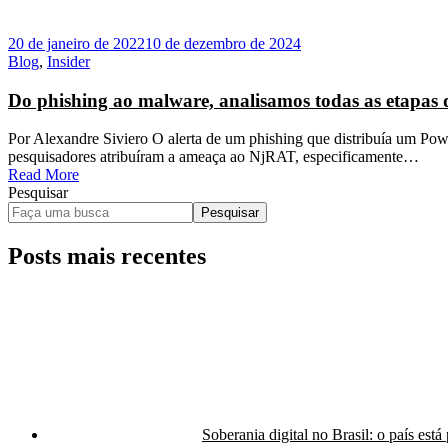
20 de janeiro de 2022
10 de dezembro de 2024
Blog
,
Insider
Do phishing ao malware, analisamos todas as etapas d
Por Alexandre Siviero O alerta de um phishing que distribuía um Po
pesquisadores atribuíram a ameaça ao NjRAT, especificamente…
Read More
Pesquisar
Pesquisar
Posts mais recentes
Soberania digital no Brasil: o país est