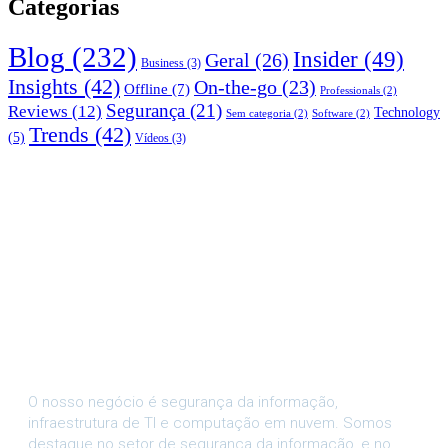
Categorias
Blog
(232)
Insider
(49)
Geral
(26)
Business
(3)
Insights
(42)
On-the-go
(23)
Offline
(7)
Professionals
(2)
Segurança
(21)
Reviews
(12)
Technology
Sem categoria
(2)
Software
(2)
Trends
(42)
(5)
Vídeos
(3)
O nosso negócio é segurança da informação,
infraestrutura de TI e computação em nuvem. Somos
destaque no setor de segurança da informação, e no