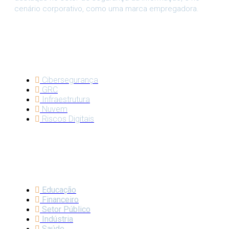
cenário corporativo, como uma marca empregadora.
SOLUÇÕES
Cibersegurança
GRC
Infraestrutura
Nuvem
Riscos Digitais
VERTICAIS
Educação
Financeiro
Setor Público
Indústria
Saúde