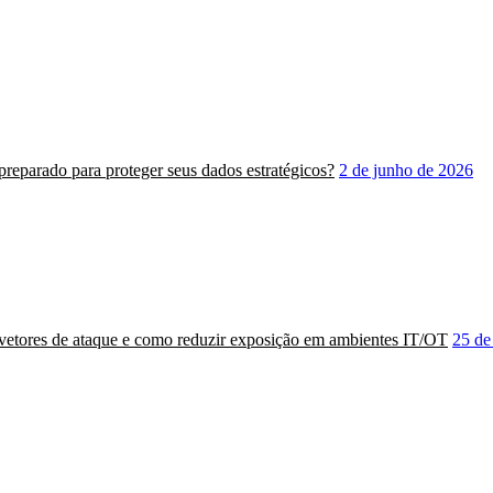
á preparado para proteger seus dados estratégicos?
2 de junho de 2026
 vetores de ataque e como reduzir exposição em ambientes IT/OT
25 de