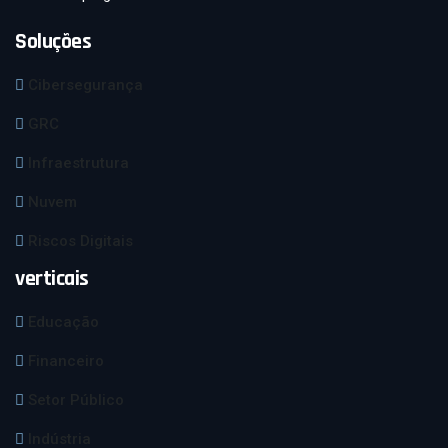
Soluções
Cibersegurança
GRC
Infraestrutura
Nuvem
Riscos Digitais
verticais
Educação
Financeiro
Setor Público
Indústria