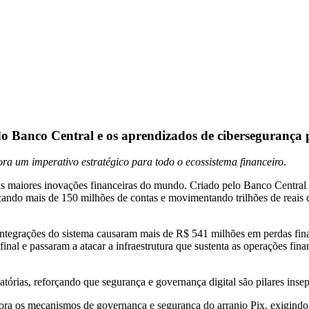
do Banco Central e os aprendizados de cibersegurança p
ra um imperativo estratégico para todo o ecossistema financeiro
.
maiores inovações financeiras do mundo. Criado pelo Banco Central d
ando mais de 150 milhões de contas e movimentando trilhões de reais 
ntegrações do sistema causaram mais de R$ 541 milhões em perdas fin
inal e passaram a atacar a infraestrutura que sustenta as operações fin
tórias, reforçando que segurança e governança digital são pilares insep
a os mecanismos de governança e segurança do arranjo Pix, exigindo pr