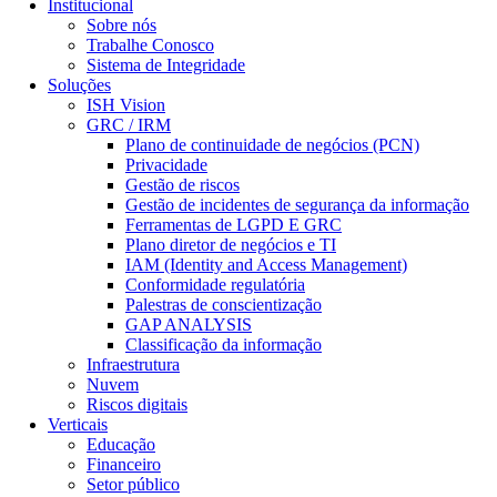
Institucional
Sobre nós
Trabalhe Conosco
Sistema de Integridade
Soluções
ISH Vision
GRC / IRM
Plano de continuidade de negócios (PCN)
Privacidade
Gestão de riscos
Gestão de incidentes de segurança da informação
Ferramentas de LGPD E GRC
Plano diretor de negócios e TI
IAM (Identity and Access Management)
Conformidade regulatória
Palestras de conscientização
GAP ANALYSIS
Classificação da informação
Infraestrutura
Nuvem
Riscos digitais
Verticais
Educação
Financeiro
Setor público