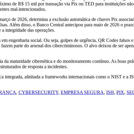
ximo de R$ 15 mil por transação via Pix ou TED para instituições não
entes mal-intencionados.
arço de 2026, determina a exclusão automática de chaves Pix associa
alsas. Além disso, o Banco Central antecipou para maio de 2026 o prazo
 a integridade das operações.
 em engenharia social. Ou seja, golpes de urgência, QR Codes falsos e 
 fazem parte do arsenal dos cibercriminosos. O alvo deixou de ser apena
ia da maturidade cibernética e do monitoramento contínuo. As boas prát
struturados de resposta a incidentes.
ica integrada, alinhada a frameworks internacionais como o NIST e a IS
URANÇA
,
CYBERSECURITY
,
EMPRESA SEGURA
,
ISH
,
PIX
,
SE