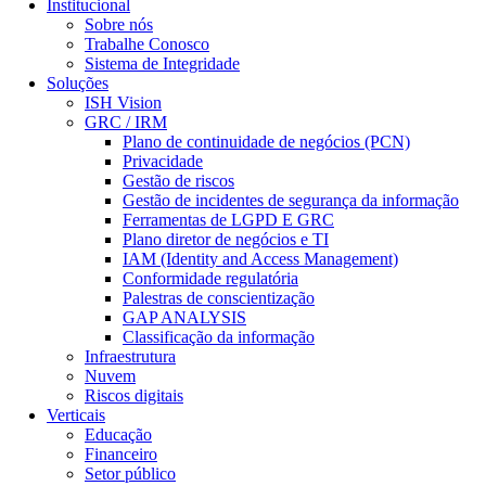
Institucional
Sobre nós
Trabalhe Conosco
Sistema de Integridade
Soluções
ISH Vision
GRC / IRM
Plano de continuidade de negócios (PCN)
Privacidade
Gestão de riscos
Gestão de incidentes de segurança da informação
Ferramentas de LGPD E GRC
Plano diretor de negócios e TI
IAM (Identity and Access Management)
Conformidade regulatória
Palestras de conscientização
GAP ANALYSIS
Classificação da informação
Infraestrutura
Nuvem
Riscos digitais
Verticais
Educação
Financeiro
Setor público