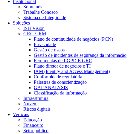
Institucional
Sobre nós
Trabalhe Conosco
Sistema de Integridade
Soluções
ISH Vision
GRC / IRM
Plano de continuidade de negócios (PCN)
Privacidade
Gestão de riscos
Gestão de incidentes de segurança da informação
Ferramentas de LGPD E GRC
Plano diretor de negócios e TI
IAM (Identity and Access Management)
Conformidade regulatória
Palestras de conscientização
GAP ANALYSIS
Classificação da informação
Infraestrutura
Nuvem
Riscos digitais
Verticais
Educação
Financeiro
Setor público