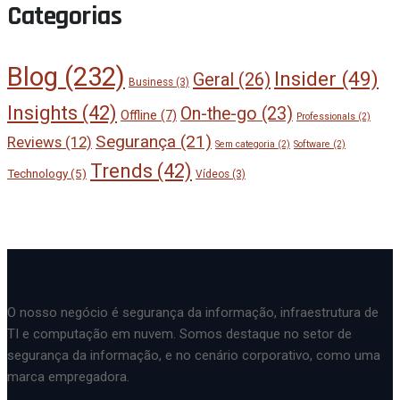
Categorias
Blog
(232)
Insider
(49)
Geral
(26)
Business
(3)
Insights
(42)
On-the-go
(23)
Offline
(7)
Professionals
(2)
Segurança
(21)
Reviews
(12)
Sem categoria
(2)
Software
(2)
Trends
(42)
Technology
(5)
Vídeos
(3)
O nosso negócio é segurança da informação, infraestrutura de
TI e computação em nuvem. Somos destaque no setor de
segurança da informação, e no cenário corporativo, como uma
marca empregadora.