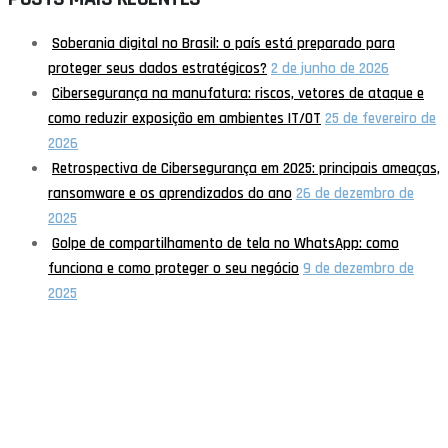
Soberania digital no Brasil: o país está preparado para
proteger seus dados estratégicos?
2 de junho de 2026
Cibersegurança na manufatura: riscos, vetores de ataque e
como reduzir exposição em ambientes IT/OT
25 de fevereiro de
2026
Retrospectiva de Cibersegurança em 2025: principais ameaças,
ransomware e os aprendizados do ano
26 de dezembro de
2025
Golpe de compartilhamento de tela no WhatsApp: como
funciona e como proteger o seu negócio
9 de dezembro de
2025