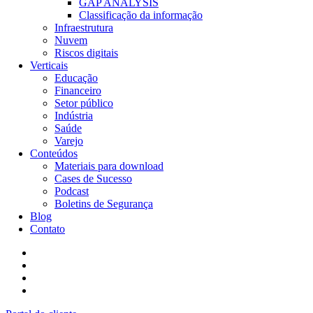
GAP ANALYSIS
Classificação da informação
Infraestrutura
Nuvem
Riscos digitais
Verticais
Educação
Financeiro
Setor público
Indústria
Saúde
Varejo
Conteúdos
Materiais para download
Cases de Sucesso
Podcast
Boletins de Segurança
Blog
Contato