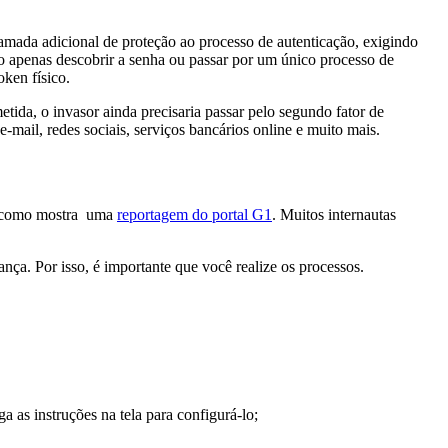
camada adicional de proteção ao processo de autenticação, exigindo
ão apenas descobrir a senha ou passar por um único processo de
oken físico.
ida, o invasor ainda precisaria passar pelo segundo fator de
-mail, redes sociais, serviços bancários online e muito mais.
os, como mostra uma
reportagem do portal G1
. Muitos internautas
nça. Por isso, é importante que você realize os processos.
a as instruções na tela para configurá-lo;