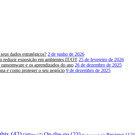
 seus dados estratégicos?
2 de junho de 2026
mo reduzir exposição em ambientes IT/OT
25 de fevereiro de 2026
, ransomware e os aprendizados do ano
26 de dezembro de 2025
na e como proteger o seu negócio
9 de dezembro de 2025
ghts
(42)
On-the-go
(23)
Reviews
(12)
Offline
(7)