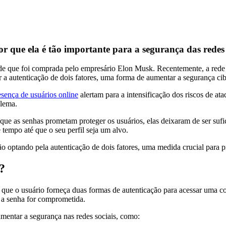
or que ela é tão importante para a segurança das redes 
sde que foi comprada pelo empresário Elon Musk. Recentemente, a rede s
ar a autenticação de dois fatores, uma forma de aumentar a segurança ci
sença de usuários online
alertam para a intensificação dos riscos de ata
blema.
da que as senhas prometam proteger os usuários, elas deixaram de ser su
 tempo até que o seu perfil seja um alvo.
tão optando pela autenticação de dois fatores, uma medida crucial para 
s?
 que o usuário forneça duas formas de autenticação para acessar uma co
e a senha for comprometida.
aumentar a segurança nas redes sociais, como: