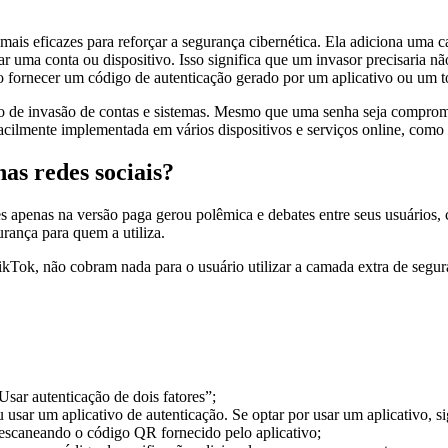
 mais eficazes para reforçar a segurança cibernética. Ela adiciona uma 
ar uma conta ou dispositivo. Isso significa que um invasor precisaria n
o fornecer um código de autenticação gerado por um aplicativo ou um t
co de invasão de contas e sistemas. Mesmo que uma senha seja compromet
facilmente implementada em vários dispositivos e serviços online, como e
nas redes sociais?
ores apenas na versão paga gerou polêmica e debates entre seus usuári
gurança para quem a utiliza.
kTok, não cobram nada para o usuário utilizar a camada extra de segura
Usar autenticação de dois fatores”;
sar um aplicativo de autenticação. Se optar por usar um aplicativo, sig
 escaneando o código QR fornecido pelo aplicativo;