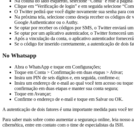
Na coluna do lado esquerdo, selecione “Conta” e role a página
Clique em “Verificação de login” e em seguida selecione “Com
O Twitter pedirá que você digite novamente sua senha para con
Na próxima tela, selecione como deseja receber os códigos de 
Google Authenticator ou o Authy.
Se optar por receber os códigos por SMS, o Twitter enviará um
Se optar por um aplicativo autenticador, o Twitter fornecerá u
Após a vinculação da conta, o aplicativo autenticador fornecerá
Se o código for inserido corretamente, a autenticação de dois fa
No Whatsapp
Abra o WhatsApp e toque em Configurações;
Toque em Conta > Confirmação em duas etapas > Ativar;
Insira um PIN de seis dígitos e, em seguida, confirme-o;
Insira um endereço de e-mail ao qual você tem acesso ou toque
confirmação em duas etapas e manter sua conta segura;
Toque em Avançar;
Confirme o endereço de e-mail e toque em Salvar ou OK.
A autenticação de dois fatores é uma importante medida para você te
Para saber mais sobre como aumentar a segurança online, leia nosso 
cibernética, entre em contato com o time de especialistas da ISH.