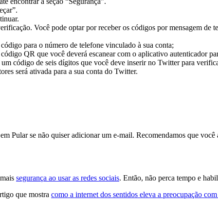
 até encontrar a seção “Segurança”.
eçar”.
tinuar.
verificação. Você pode optar por receber os códigos por mensagem de t
 código para o número de telefone vinculado à sua conta;
m código QR que você deverá escanear com o aplicativo autenticador par
 um código de seis dígitos que você deve inserir no Twitter para verific
tores será ativada para a sua conta do Twitter.
 em Pular se não quiser adicionar um e-mail. Recomendamos que você a
r mais
segurança ao usar as redes sociais
. Então, não perca tempo e habil
artigo que mostra
como a internet dos sentidos eleva a preocupação com