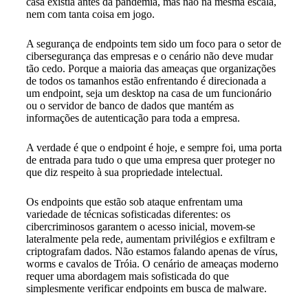
casa existia antes da pandemia, mas não na mesma escala,
nem com tanta coisa em jogo.
A segurança de endpoints tem sido um foco para o setor de
cibersegurança das empresas e o cenário não deve mudar
tão cedo. Porque a maioria das ameaças que organizações
de todos os tamanhos estão enfrentando é direcionada a
um endpoint, seja um desktop na casa de um funcionário
ou o servidor de banco de dados que mantém as
informações de autenticação para toda a empresa.
A verdade é que o endpoint é hoje, e sempre foi, uma porta
de entrada para tudo o que uma empresa quer proteger no
que diz respeito à sua propriedade intelectual.
Os endpoints que estão sob ataque enfrentam uma
variedade de técnicas sofisticadas diferentes: os
cibercriminosos garantem o acesso inicial, movem-se
lateralmente pela rede, aumentam privilégios e exfiltram e
criptografam dados. Não estamos falando apenas de vírus,
worms e cavalos de Tróia. O cenário de ameaças moderno
requer uma abordagem mais sofisticada do que
simplesmente verificar endpoints em busca de malware.