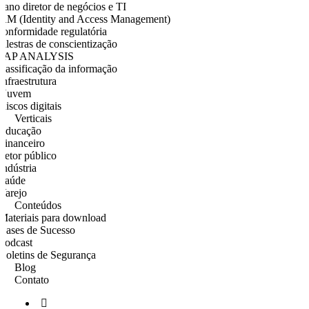
lano diretor de negócios e TI
IAM (Identity and Access Management)
onformidade regulatória
alestras de conscientização
GAP ANALYSIS
lassificação da informação
Infraestrutura
Nuvem
Riscos digitais
Verticais
Educação
Financeiro
Setor público
Indústria
Saúde
Varejo
Conteúdos
Materiais para download
Cases de Sucesso
Podcast
Boletins de Segurança
Blog
Contato