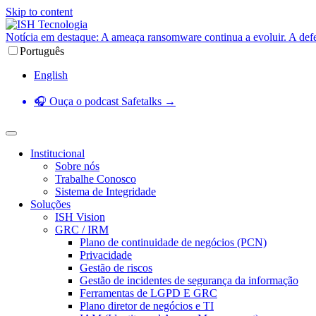
Skip to content
Notícia em destaque: A ameaça ransomware continua a evoluir. A def
Português
English
🎧 Ouça o podcast Safetalks →
Institucional
Sobre nós
Trabalhe Conosco
Sistema de Integridade
Soluções
ISH Vision
GRC / IRM
Plano de continuidade de negócios (PCN)
Privacidade
Gestão de riscos
Gestão de incidentes de segurança da informação
Ferramentas de LGPD E GRC
Plano diretor de negócios e TI