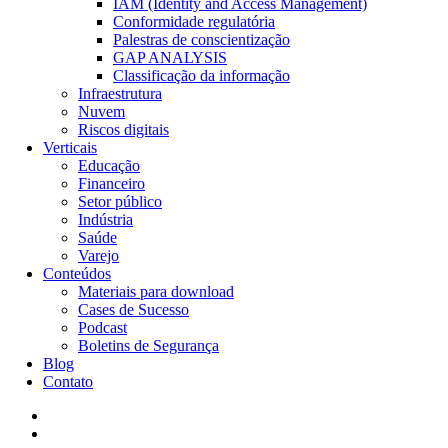
IAM (Identity and Access Management)
Conformidade regulatória
Palestras de conscientização
GAP ANALYSIS
Classificação da informação
Infraestrutura
Nuvem
Riscos digitais
Verticais
Educação
Financeiro
Setor público
Indústria
Saúde
Varejo
Conteúdos
Materiais para download
Cases de Sucesso
Podcast
Boletins de Segurança
Blog
Contato