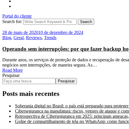
Portal do cliente
Search for:
Search
28 de maio de 2020
10 de dezembro de 2024
Blog
,
Geral
,
Reviews
,
Trends
Operando sem interrupções: por que fazer backup ho
Durante anos, os serviços de proteção de dados e recuperação de desa
negócios sem interrupções, de maneira segura. As…
Read More
Pesquisar
Pesquisar
Posts mais recentes
Soberania digital no Brasil: o país está preparado para proteger
Cibersegurança na manufatura: riscos, vetores de ataque e co
Retrospectiva de Cibersegurança em 2025: principais ameaças
Golpe de compartilhamento de tela no WhatsApp: como funcio