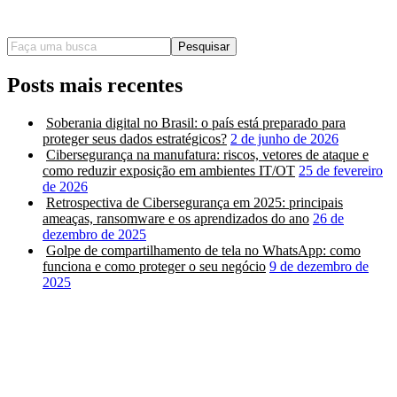
Pesquisar
Posts mais recentes
Soberania digital no Brasil: o país está preparado para
proteger seus dados estratégicos?
2 de junho de 2026
Cibersegurança na manufatura: riscos, vetores de ataque e
como reduzir exposição em ambientes IT/OT
25 de fevereiro
de 2026
Retrospectiva de Cibersegurança em 2025: principais
ameaças, ransomware e os aprendizados do ano
26 de
dezembro de 2025
Golpe de compartilhamento de tela no WhatsApp: como
funciona e como proteger o seu negócio
9 de dezembro de
2025