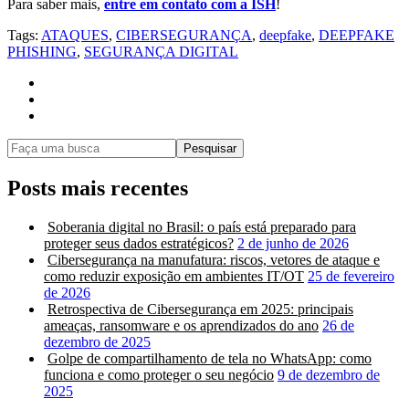
Para saber mais,
entre em contato com a ISH
!
Tags:
ATAQUES
,
CIBERSEGURANÇA
,
deepfake
,
DEEPFAKE
PHISHING
,
SEGURANÇA DIGITAL
Pesquisar
Posts mais recentes
Soberania digital no Brasil: o país está preparado para
proteger seus dados estratégicos?
2 de junho de 2026
Cibersegurança na manufatura: riscos, vetores de ataque e
como reduzir exposição em ambientes IT/OT
25 de fevereiro
de 2026
Retrospectiva de Cibersegurança em 2025: principais
ameaças, ransomware e os aprendizados do ano
26 de
dezembro de 2025
Golpe de compartilhamento de tela no WhatsApp: como
funciona e como proteger o seu negócio
9 de dezembro de
2025