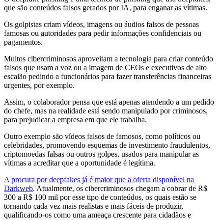
que são conteúdos falsos gerados por IA, para enganar as vítimas.
Os golpistas criam vídeos, imagens ou áudios falsos de pessoas
famosas ou autoridades para pedir informações confidenciais ou
pagamentos.
Muitos cibercriminosos aproveitam a tecnologia para criar conteúdo
falsos que usam a voz ou a imagem de CEOs e executivos de alto
escalão pedindo a funcionários para fazer transferências financeiras
urgentes, por exemplo.
Assim, o colaborador pensa que está apenas atendendo a um pedido
do chefe, mas na realidade está sendo manipulado por criminosos,
para prejudicar a empresa em que ele trabalha.
Outro exemplo são vídeos falsos de famosos, como políticos ou
celebridades, promovendo esquemas de investimento fraudulentos,
criptomoedas falsas ou outros golpes, usados para manipular as
vítimas a acreditar que a oportunidade é legítima.
A procura por deepfakes já é maior que a oferta disponível na
Darkweb
. Atualmente, os cibercriminosos chegam a cobrar de R$
300 a R$ 100 mil por esse tipo de conteúdos, os quais estão se
tornando cada vez mais realistas e mais fáceis de produzir,
qualificando-os como uma ameaça crescente para cidadãos e