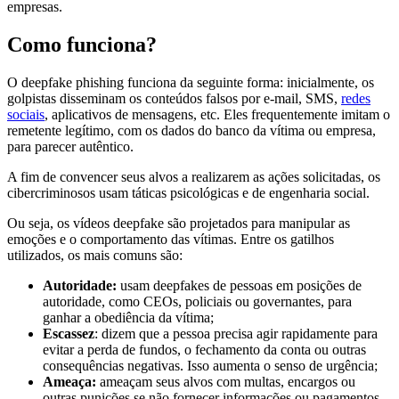
empresas.
Como funciona?
O deepfake phishing funciona da seguinte forma: inicialmente, os
golpistas disseminam os conteúdos falsos por e-mail, SMS,
redes
sociais
, aplicativos de mensagens, etc. Eles frequentemente imitam o
remetente legítimo, com os dados do banco da vítima ou empresa,
para parecer autêntico.
A fim de convencer seus alvos a realizarem as ações solicitadas, os
cibercriminosos usam táticas psicológicas e de engenharia social.
Ou seja, os vídeos deepfake são projetados para manipular as
emoções e o comportamento das vítimas. Entre os gatilhos
utilizados, os mais comuns são:
Autoridade:
usam deepfakes de pessoas em posições de
autoridade, como CEOs, policiais ou governantes, para
ganhar a obediência da vítima;
Escassez
: dizem que a pessoa precisa agir rapidamente para
evitar a perda de fundos, o fechamento da conta ou outras
consequências negativas. Isso aumenta o senso de urgência;
Ameaça:
ameaçam seus alvos com multas, encargos ou
outras punições se não fornecer informações ou pagamentos.