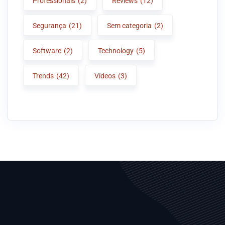
Professionals
(2)
Reviews
(12)
Segurança
(21)
Sem categoria
(2)
Software
(2)
Technology
(5)
Trends
(42)
Vídeos
(3)